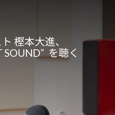
ト 樫本大進、
T SOUND” を聴く