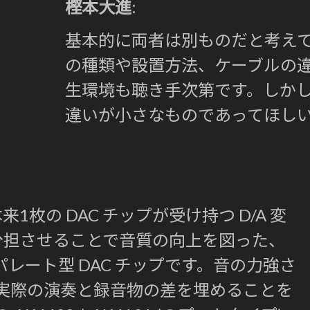
樫本大進
:
基本的に両者は別ものだと考え
の種類や設置方法、ケーブルの
生環境も聴き手次第です。しか
違いが小さなものであってほし
、本来1枚の DAC チップが受け持つ D/A 変
分担させることで音質の向上を図った、
レート型 DAC チップです。音の力強さ
り、実際の演奏と録音物の差を埋めることを