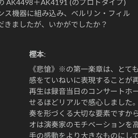
K4498＋AK4191 (のプロトタイプ)
ンス機器に組み込み、ベルリン・フィル
だきましたが、いかがでしたか？
樫本
:
《悲愴》※の第一楽章は、とて
感をていねいに表現することが
再生は録音当日のコンサートホ
せるほどリアルで感心しました
奏を形づくる大切な要素ですか
オは演奏家のモチベーションを
手の感動をより大きなものにし