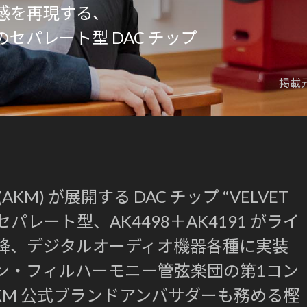
感を再現する、
セパレート型 DAC チップ
掲載元
M) が展開する DAC チップ “VELVET
セパレート型、AK4498＋AK4191 がライ
降、デジタルオーディオ機器各種に実装
ン・フィルハーモニー管弦楽団の第1コン
KM 公式ブランドアンバサダーも務める樫