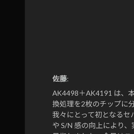
佐藤
:
AK4498＋AK4191 は
換処理を2枚のチップに
我々にとって初となるセパ
や S/N 感の向上によ