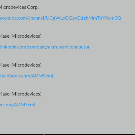
Microdevices Corp.
w.youtube.com/channel/UCgWLcGGzvD1zhMmTsYXam3Q
Kasei Microdevices)
.linkedin.com/company/akm-semiconductor
Kasei Microdevices)
w.facebook.com/AKMSemi
Kasei Microdevices)
tter.com/AKMSemi